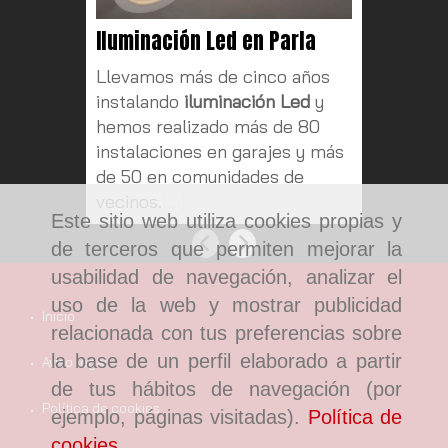
Iluminación Led en Parla
Automa
Parla
Llevamos más de cinco años
Hoy en 
instalando
iluminación Led
y
eléctric
hemos realizado más de 80
nuestro
instalaciones en garajes y más
y tienen
de 50 en comunidades de
aplicaci
vecinos.
[...]
Este sitio web utiliza cookies propias y
Anterior
Siguiente
de terceros que permiten mejorar la
usabilidad de navegación, analizar el
uso de la web y mostrar publicidad
Inicio
relacionada con tus preferencias sobre
la base de un perfil elaborado a partir
Aviso legal
de tus hábitos de navegación (por
Política de cookies
ejemplo, páginas visitadas).
Política de
cookies
.