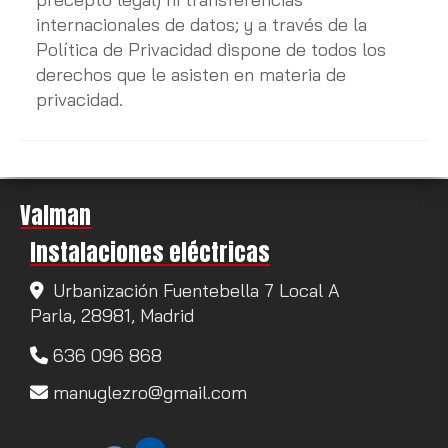
internacionales de datos; y a través de la
Política de Privacidad dispone de todos los
derechos que le asisten en materia de
privacidad.
Valman
Instalaciones eléctricas
Urbanización Fuentebella 7 Local A
Parla,
28981,
Madrid
636 096 868
manuglezro
gmail.com