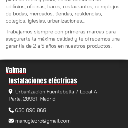
edificios, oficinas, bares, restaurantes, complejos
de bodas, mercados, tiendas, residencias,
colegios, iglesias, urbanizaciones...
Trabajamos siempre con primeras marcas para
asegurarte la máxima calidad y te ofrecemos una
garantía de 2 a 5 años en nuestros productos.
Valman
Instalaciones eléctricas
Urbanización Fuentebella 7 Local A
Parla,
28981,
Madrid
636 096 868
manuglezro
gmail.com