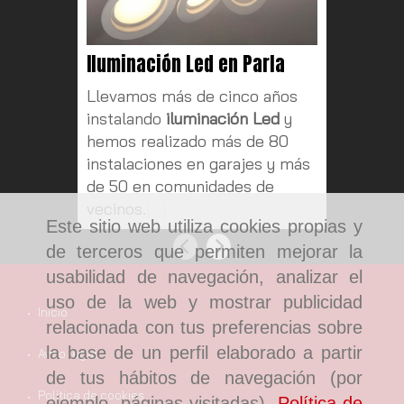
Iluminación Led en Parla
Automa
Parla
Llevamos más de cinco años
Hoy en 
instalando
iluminación Led
y
eléctric
hemos realizado más de 80
nuestro
instalaciones en garajes y más
y tienen
de 50 en comunidades de
aplicaci
vecinos.
[...]
Este sitio web utiliza cookies propias y
Anterior
Siguiente
de terceros que permiten mejorar la
usabilidad de navegación, analizar el
uso de la web y mostrar publicidad
Inicio
relacionada con tus preferencias sobre
la base de un perfil elaborado a partir
Aviso legal
de tus hábitos de navegación (por
Política de cookies
ejemplo, páginas visitadas).
Política de