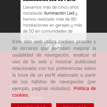
Parla
Llevamos más de cinco años
Hoy en 
instalando
iluminación Led
y
eléctric
hemos realizado más de 80
nuestro
instalaciones en garajes y más
y tienen
de 50 en comunidades de
aplicaci
vecinos.
[...]
Este sitio web utiliza cookies propias y
Anterior
Siguiente
de terceros que permiten mejorar la
usabilidad de navegación, analizar el
uso de la web y mostrar publicidad
Inicio
relacionada con tus preferencias sobre
la base de un perfil elaborado a partir
Aviso legal
de tus hábitos de navegación (por
Política de cookies
ejemplo, páginas visitadas).
Política de
cookies
.
Política de privacidad